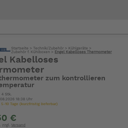
Bi
Startseite
>
Technik/Zubehör
>
Kühlgeräte
>
warte
Zubehör f. Kühlboxen
>
Engel Kabelloses Thermometer
el Kabelloses
rmometer
thermometer zum kontrollieren
Temperatur
 4 Stk.
.08.2026 18:38 Uhr
 5-10 Tage (kurzfristig lieferbar)
50 €
. zzgl.
Versand