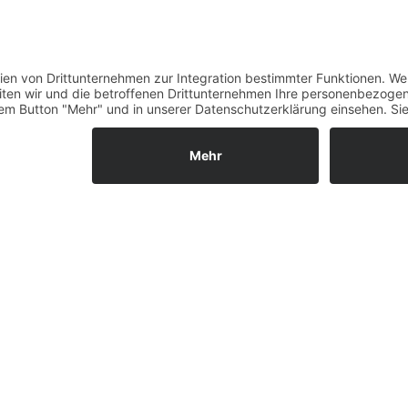
Verfügbarkeit
Größenrechner (Umlauf
Datenschutz
Fernabsatz
Rücknahme (Zelte)
Widerrufsrecht
Widerrufsrecht bei Repa
Kontakt
Ergänzende Allgemeine
Geschäftsbedingungen z
Ratenkauf
Garantiefall
Batterieverordnung