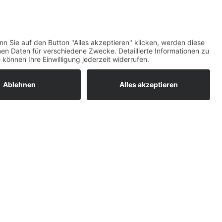
maß)
Top-Bewertungen
raturen
um easyCredit-