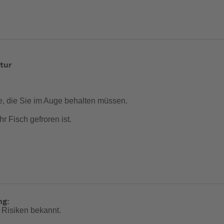
tur
, die Sie im Auge behalten müssen.
r Fisch gefroren ist.
eier Sicht von bis zu 30m und verfügt über ein großes LCD-Dis
ng:
 Risiken bekannt.