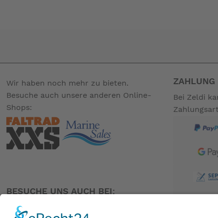
-- Auf Produktfotos angezeigte Dekorationsartikel gehör
ZAHLUNG 
Wir haben noch mehr zu bieten.
Besuche auch unsere anderen Online-
Bei Zeldi k
Shops:
Zahlungsar
BESUCHE UNS AUCH BEI: