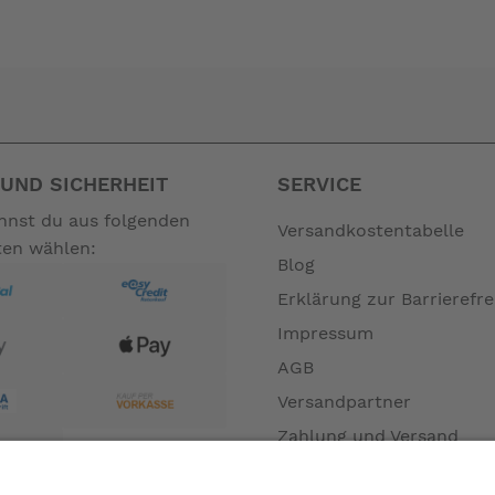
en nicht zum Leistungsumfang. --
UND SICHERHEIT
SERVICE
annst du aus folgenden
Versandkostentabelle
ten wählen:
Blog
Erklärung zur Barrierefre
Impressum
AGB
Versandpartner
Zahlung und Versand
Öffnungszeiten