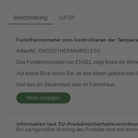
Beschreibung
GPSR
Funkthermometer zum kontrollieren der Tempera
ArtikelNr.: ENGEDTHERMWIRELESS
Das Funkthermometer von ENGEL zeigt Ihnen die Werte
Auf einem Blick sehen Sie, ob Ihre Waren gekühlt oder Ih
Und das am Steuerstand oder im Fahrerhaus.
Mehr anzeigen
Das neueste ENGEL Zubehör hat eine Reichweite bei fr
anzeigt. Schmal und stilvoll!
Information laut EU-Produktsicherheitsverordnu
(erforderliche Batterien nicht im Lieferumfang enthalten)
Bei sachgemäßer Nutzung des Produkts sind uns keine