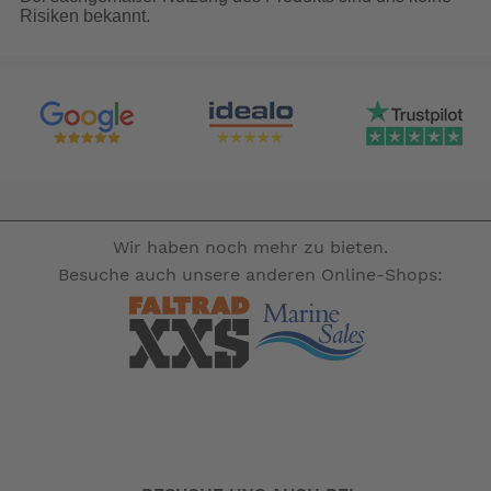
Risiken bekannt.
Farbe: Korpus hellgrau, Deckel dunkelgrau
Gewicht: 31 kg
Temperaturbereich: +5°C bis < - 18°C
Leistungsaufnahme: 52 Watt bei 12 Volt
-- Auf Produktfotos angezeigte Dekorationsartikel gehören
nicht zum Leistungsumfang. --
Wir haben noch mehr zu bieten.
Besuche auch unsere anderen Online-Shops: