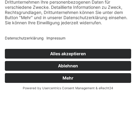
Größenrechner (Umlaufmaß)
Datenschutz
Fernabsatz
Rücknahme (Zelte)
Widerrufsrecht
Widerrufsrecht bei Reparaturen
Kontakt
Ergänzende Allgemeine Geschäftsbedingungen zum
easyCredit-Ratenkauf
Garantiefall
Batterieverordnung
Vertrag widerrufen