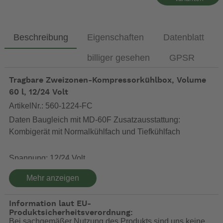
Beschreibung
Eigenschaften
Datenblatt
billiger gesehen
GPSR
Tragbare Zweizonen-Kompressorkühlbox, Volume
60 l, 12/24 Volt
ArtikelNr.: 560-1224-FC
Daten Baugleich mit MD-60F Zusatzausstattung:
Kombigerät mit Normalkühlfach und Tiefkühlfach
Spannung: 12/24 Volt
Aussenmaße: 790 x 441 x 490 mm [BxHxT ohne Griff]
Mehr anzeigen
Innenmaße: 510 x 310 x 390 mm [BxHxT]
Spannung: 12/24 Volt
Information laut EU-
Inhalt: 60 Liter
Produktsicherheitsverordnung:
Material: Stahlblech einbrennlackiert
Bei sachgemäßer Nutzung des Produkts sind uns keine