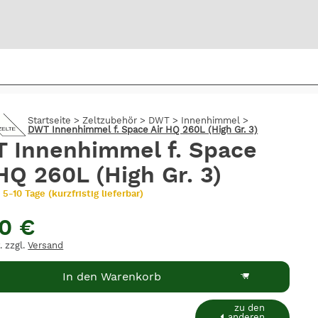
Bi
Startseite
>
Zeltzubehör
>
DWT
>
Innenhimmel
>
warte
DWT Innenhimmel f. Space Air HQ 260L (High Gr. 3)
 Innenhimmel f. Space
HQ 260L (High Gr. 3)
 5-10 Tage (kurzfristig lieferbar)
50 €
. zzgl.
Versand
In den Warenkorb
zu den
anderen