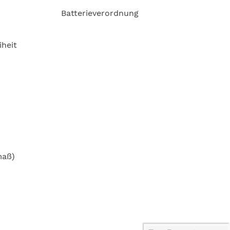
Batterieverordnung
iheit
maß)