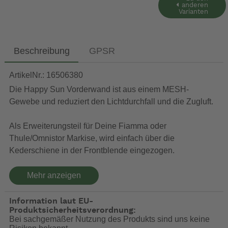
anderen
Varianten
Beschreibung
GPSR
ArtikelNr.: 16506380
Die Happy Sun Vorderwand ist aus einem MESH-
Gewebe und reduziert den Lichtdurchfall und die Zugluft.
Als Erweiterungsteil für Deine Fiamma oder
Thule/Omnistor Markise, wird einfach über die
Kederschiene in der Frontblende eingezogen.
Am unteren Rand sind Ösen zur Abspannung vorhanden.
Mehr anzeigen
Erhältlich in zwei Farben:
MESH in weiß wird die Durchsicht erschwert.
Information laut EU-
Produktsicherheitsverordnung:
MESH in schwarz ist das durchschauen einfacher
Bei sachgemäßer Nutzung des Produkts sind uns keine
Material