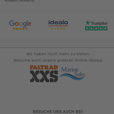
Risiken bekannt.
MESH-Gewebe (PVC-beschichtetes Polyester-
Gittergewebe) beschichtet und komplett abwaschbar, der
Spritzschuss ist aus beidseitig PVC-beschichtetem
Polyestergewebe und ebenfalls komplett abwaschbar.
Hochfrequenz verschweißte Abspannösen, extrem
reißfest
Optionales Zubehör: Spanngurte (Sicherheitsgurt,
Markisensicherung), Seitenwand/-wände
Wir haben noch mehr zu bieten.
Besuche auch unsere anderen Online-Shops:
-- Auf Produktfotos angezeigte Dekorationsartikel gehören
nicht zum Leistungsumfang. --
BESUCHE UNS AUCH BEI: