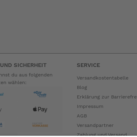
UND SICHERHEIT
SERVICE
annst du aus folgenden
Versandkostentabelle
ten wählen:
Blog
Erklärung zur Barrierefre
Impressum
AGB
Versandpartner
Zahlung und Versand