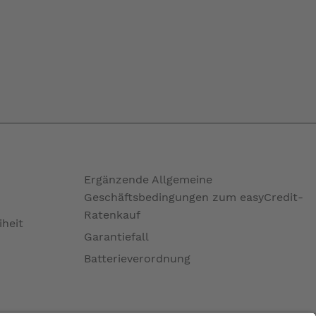
Ergänzende Allgemeine
Geschäftsbedingungen zum easyCredit-
Ratenkauf
iheit
Garantiefall
Batterieverordnung