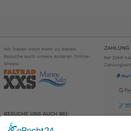
Gewicht: 13,9 kg
Inhalt: 1 Anbau, Gardinen-Set, Heringe und Packtasche
-- Auf Produktfotos angezeigte Dekorationsartikel gehör
ZAHLUNG 
Wir haben noch mehr zu bieten.
Besuche auch unsere anderen Online-
Bei Zeldi k
Shops:
Zahlungsar
BESUCHE UNS AUCH BEI: