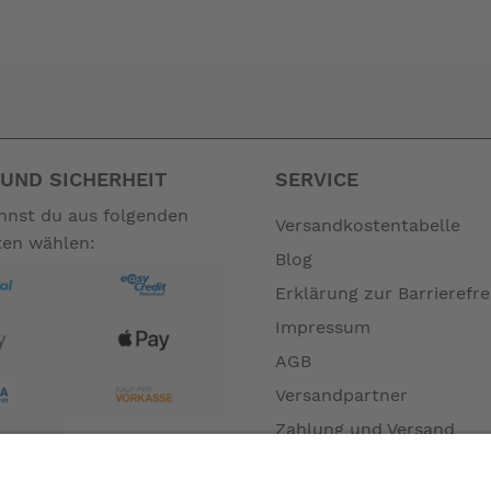
en nicht zum Leistungsumfang. --
UND SICHERHEIT
SERVICE
annst du aus folgenden
Versandkostentabelle
ten wählen:
Blog
Erklärung zur Barrierefre
Impressum
AGB
Versandpartner
Zahlung und Versand
Öffnungszeiten