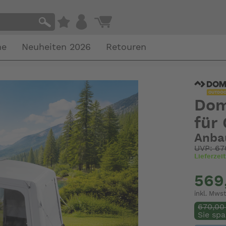
he
Neuheiten 2026
Retouren
Dom
für
Anbau
UVP: 67
Lieferzei
569
inkl. Mwst
670,00
Sie spa