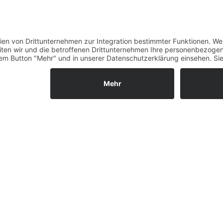
Verfügbarkeit
Größenrechner (Umlauf
Datenschutz
Fernabsatz
Rücknahme (Zelte)
Widerrufsrecht
Widerrufsrecht bei Repa
Kontakt
Ergänzende Allgemeine
Geschäftsbedingungen z
Ratenkauf
Garantiefall
Batterieverordnung