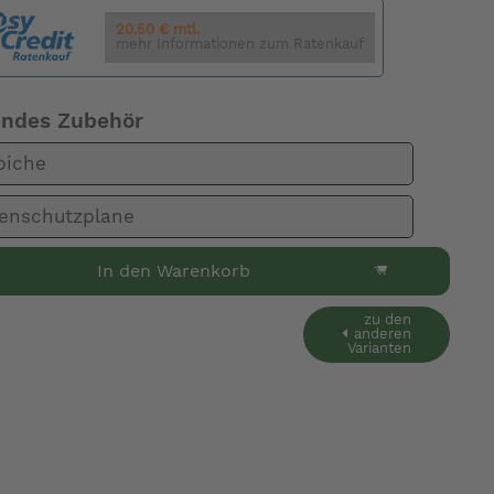
20.50 € mtl.
mehr Informationen zum Ratenkauf
endes Zubehör
piche
enschutzplane
In den Warenkorb
zu den
anderen
Varianten