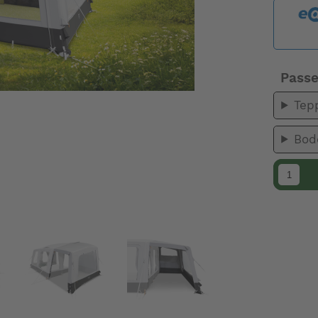
Pass
Tep
Bod