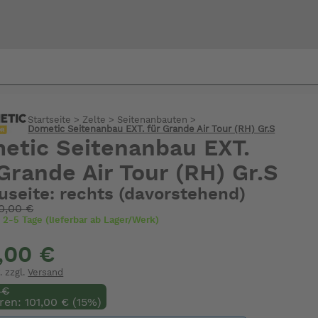
Bi
Startseite
>
Zelte
>
Seitenanbauten
>
warte
Dometic Seitenanbau EXT. für Grande Air Tour (RH) Gr.S
etic Seitenanbau EXT.
 Grande Air Tour (RH) Gr.S
seite: rechts (davorstehend)
0,00 €
t 2-5 Tage (lieferbar ab Lager/Werk)
,00 €
. zzgl.
Versand
 €
ren: 101,00 € (15%)