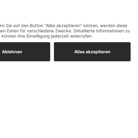
maß)
Top-Bewertungen
raturen
um easyCredit-