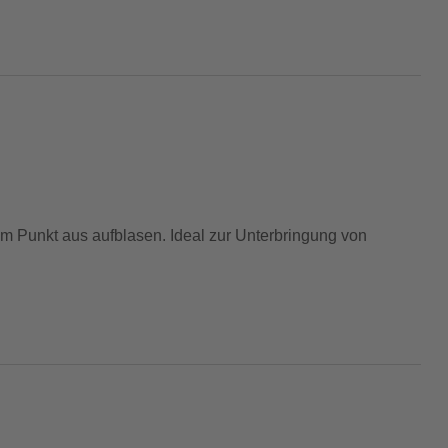
m Punkt aus aufblasen. Ideal zur Unterbringung von
ro Stunde im feuchtesten Monat des Jahres liegt.