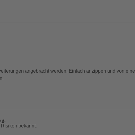
weiterungen angebracht werden. Einfach anzippen und von eine
n.
ne langlebige, leicht gleitende Schiene
tet verbesserte UV-Beständigkeit und Langlebigkeit
dratmeter, was über dem Londoner Durchschnitt von 70 Litern p
ng:
 Risiken bekannt.