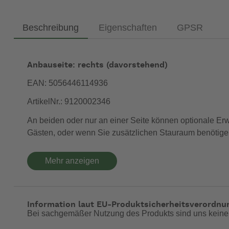
Beschreibung
Eigenschaften
GPSR
Anbauseite: rechts (davorstehend)
EAN: 5056446114936
ArtikelNr.: 9120002346
An beiden oder nur an einer Seite können optionale Er
Gästen, oder wenn Sie zusätzlichen Stauraum benötige
Eigenschaften
Mehr anzeigen
Tageslichtabschirmung, Softtouch-Vorhänge und ei
Spinngefärbtes (dope-dyed) Ripstop-Polyester bie
Getestet auf 200 Liter Wasser pro Stunde und Qua
Information laut EU-Produktsicherheitsverordnu
Bei sachgemäßer Nutzung des Produkts sind uns keine
Abmessungen: 190 x 290 x 235/265 cm (B x T x H)