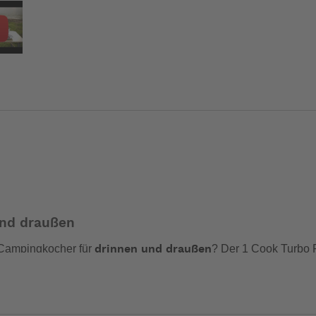
und draußen
 Campingkocher für
? Der 1 Cook Turbo 
drinnen und draußen
nk seines intelligenten Designs und der integrierten Sicherh