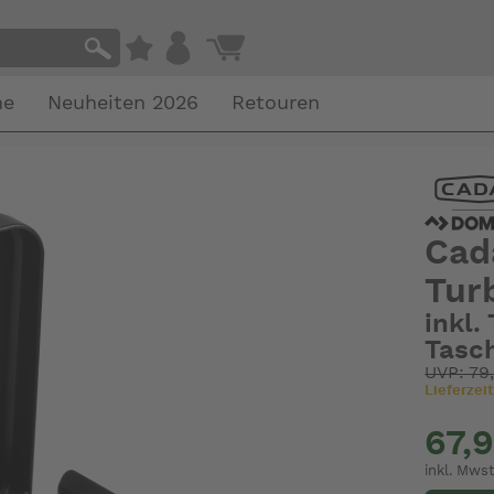
he
Neuheiten 2026
Retouren
Cad
Tur
inkl.
Tasc
UVP: 79
Lieferzeit
67,
inkl. Mwst