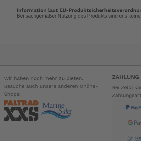
Zündsicherung (FFD) für zusätzliche Sicherheit
Für drinnen und draußen geeignet
Information laut EU-Produktsicherheitsverordnu
Bei sachgemäßer Nutzung des Produkts sind uns keine
Kunststoffgehäuse mit Edelstahl-Kochfläche
Automatische Zündung
Inklusive Topfständer und Windschutz
Mit praktischer Tragetasche
Was sind die Vorteile eines Turbo-Brenners?
Das einzigartige Design der Turbo-Brenner sorgt für ei
Kochgeräten und kann den Gasverbrauch und die Kochze
Was bedeutet FFD?
ZAHLUNG 
Wir haben noch mehr zu bieten.
Besuche auch unsere anderen Online-
FFD steht für Flame Failure Device. Das FFD ist eine t
Bei Zeldi k
versehentlich ausgeht. Dadurch kannst du jederzeit und ü
Shops:
Zahlungsar
Abmessungen
Breite: 29cm
Höhe: 9cm
Tiefe: 28cm
Technische Informationen