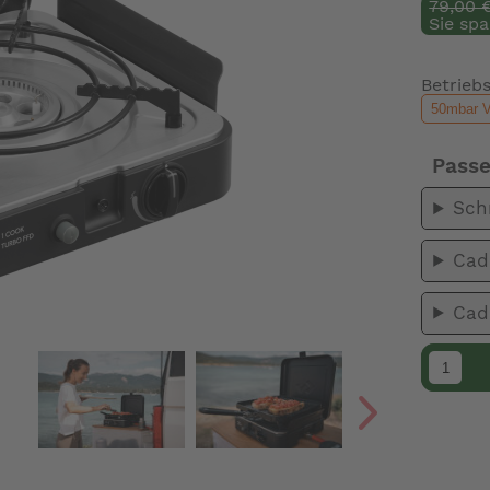
79,00 
Sie spa
Betrieb
Pass
Sch
Cad
Cad