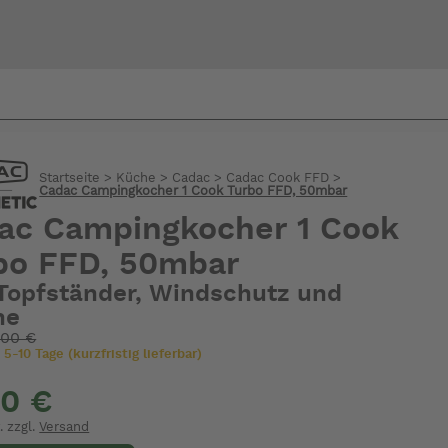
Bi
Startseite
>
Küche
>
Cadac
>
Cadac Cook FFD
>
warte
Cadac Campingkocher 1 Cook Turbo FFD, 50mbar
ac Campingkocher 1 Cook
bo FFD, 50mbar
 Topfständer, Windschutz und
he
,00 €
 5-10 Tage (kurzfristig lieferbar)
90 €
. zzgl.
Versand