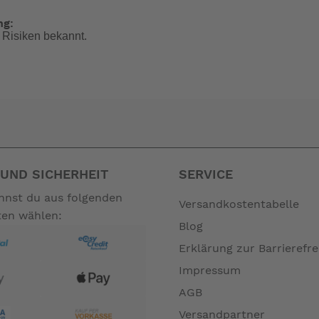
ng:
 Risiken bekannt.
ne stärkere und gezieltere Wärmeabgabe. Dies führt zu einer sch
it um bis zu 20 % reduzieren.
UND SICHERHEIT
SERVICE
hermische Sicherheitsvorrichtung, die dafür sorgt, dass die Ga
annst du aus folgenden
Versandkostentabelle
berall sicher grillen. Unsere Geräte mit FFD sind sowohl für de
ten wählen:
Blog
Erklärung zur Barrierefre
Impressum
AGB
Versandpartner