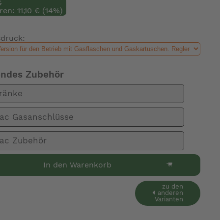
€
ren: 11,10 € (14%)
sdruck:
endes Zubehör
ränke
ac Gasanschlüsse
ac Zubehör
In den Warenkorb
zu den
anderen
Varianten