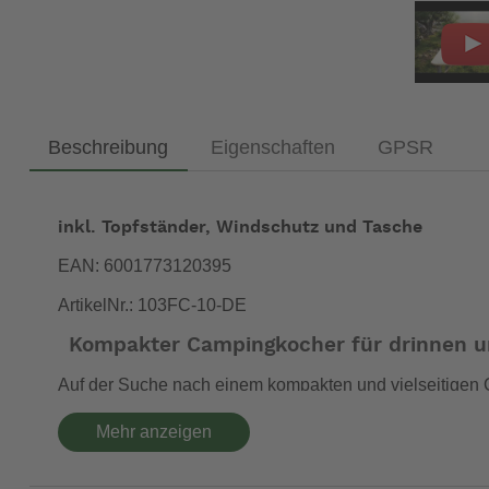
Beschreibung
Eigenschaften
GPSR
inkl. Topfständer, Windschutz und Tasche
EAN: 6001773120395
ArtikelNr.: 103FC-10-DE
Kompakter Campingkocher für drinnen 
Auf der Suche nach einem kompakten und vielseitigen
mit
im Auto, Wohnmobil oder Wohnwagen. Da
wenig Platz
Mehr anzeigen
und Flexibilität bei jedem Wetter.
Leichter Campingkocher mit Turbo-Brenner