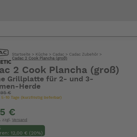
Bi
Startseite
>
Küche
>
Cadac
>
Cadac Zubehör
>
warte
Cadac 2 Cook Plancha (groß)
ac 2 Cook Plancha (groß)
e Grillplatte für 2- und 3-
men-Herde
,95 €
 5-10 Tage (kurzfristig lieferbar)
95 €
. zzgl.
Versand
€
ren: 12,00 € (20%)