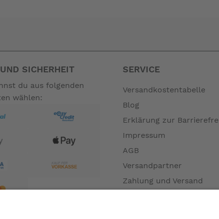
 aber auch für andere Marken verwendet werden, indem die Fü
en nicht zum Leistungsumfang. --
UND SICHERHEIT
SERVICE
annst du aus folgenden
Versandkostentabelle
ten wählen:
Blog
Erklärung zur Barrierefre
Impressum
AGB
Versandpartner
Zahlung und Versand
Öffnungszeiten
Verfügbarkeit