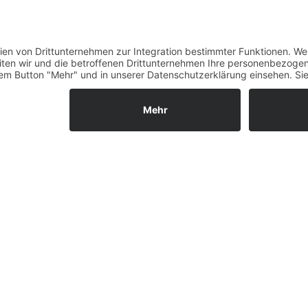
Größenrechner (Umlauf
Datenschutz
Fernabsatz
Rücknahme (Zelte)
Widerrufsrecht
Widerrufsrecht bei Repa
Kontakt
Ergänzende Allgemeine
Geschäftsbedingungen z
Ratenkauf
Garantiefall
Batterieverordnung
Vertrag widerrufen