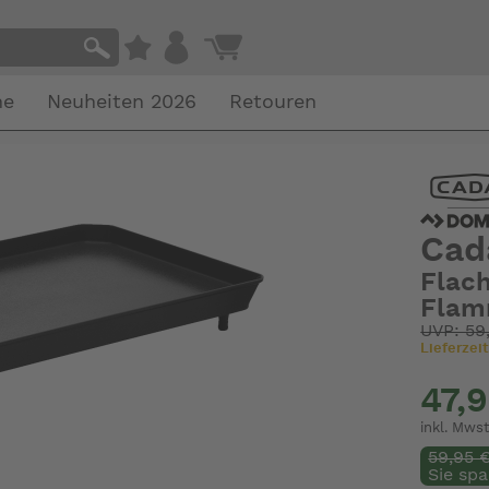
he
Neuheiten 2026
Retouren
Cad
Flach
Flam
UVP: 59
Lieferzeit
47,
inkl. Mwst
59,95 
Sie spa