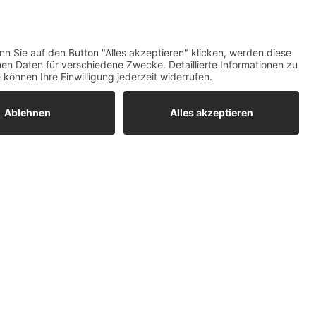
maß)
raturen
Top-Bewertungen
um easyCredit-