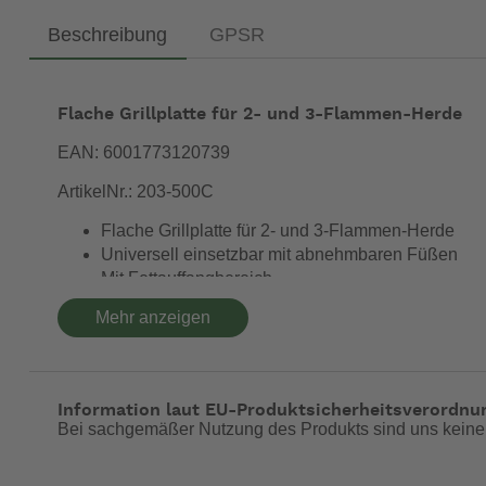
Beschreibung
GPSR
Flache Grillplatte für 2- und 3-Flammen-Herde
EAN: 6001773120739
ArtikelNr.: 203-500C
Flache Grillplatte für 2- und 3-Flammen-Herde
Universell einsetzbar mit abnehmbaren Füßen
Mit Fettauffangbereich
Doppelte Ausgießvorrichtung
Mehr anzeigen
Produktmaße: 52 x 27,5 cm
Erlebe die
und den
des Planch
Vielseitigkeit
Komfort
Pfannkuchen oder Spiegeleier mit Speck sind auf diese
Information laut EU-Produktsicherheitsverordnu
Die Plancha-Grillplatte ist mit einer
GreenGrill-Keram
Bei sachgemäßer Nutzung des Produkts sind uns keine
Flüssigkeiten und Fette beim Grillen auffängt.
Dank der mitgelieferten
lässt sich die Plan
Tragetasche