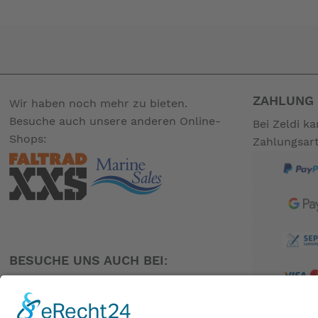
Geeignet für 2-Cook- und 3-Cook-Campingkocher, kann
Pfannenträgerung des Campingkochers gestellt wird.
-- Auf Produktfotos angezeigte Dekorationsartikel gehör
ZAHLUNG 
Wir haben noch mehr zu bieten.
Besuche auch unsere anderen Online-
Bei Zeldi k
Shops:
Zahlungsar
BESUCHE UNS AUCH BEI: