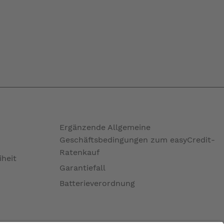
Ergänzende Allgemeine
Geschäftsbedingungen zum easyCredit-
Ratenkauf
iheit
Garantiefall
Batterieverordnung