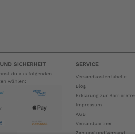
UND SICHERHEIT
SERVICE
annst du aus folgenden
Versandkostentabelle
ten wählen:
Blog
Erklärung zur Barrierefre
Impressum
AGB
Versandpartner
Zahlung und Versand