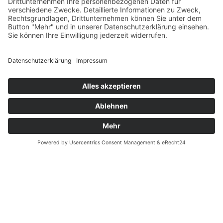
Datenschutz
Fernabsatz
Rücknahme (Zelte)
Widerrufsrecht
Widerrufsrecht bei Reparaturen
Kontakt
Ergänzende Allgemeine Geschäftsbedingungen zum
easyCredit-Ratenkauf
Garantiefall
Batterieverordnung
Vertrag widerrufen
© Kaniewski Handels GmbH & Co. KG, 2026 - Alle Rechte
vorbehalten.
Shopsystem:
WEBAN
OS
,
WEB
AN
UG