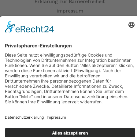
Erklärung zur Barrierefreiheit
Impressum
AGB
Versandpartner
Zahlung und Versand
Öffnungszeiten
Verfügbarkeit
Größenrechner (Umlaufmaß)
Datenschutz
Fernabsatz
Rücknahme (Zelte)
Widerrufsrecht
Widerrufsrecht bei Reparaturen
Kontakt
Ergänzende Allgemeine Geschäftsbedingungen zum