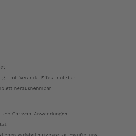
tet
igt; mit Veranda-Effekt nutzbar
mplett herausnehmbar
g- und Caravan-Anwendungen
tät
glichen variabel nutzbare Raumaufteilung