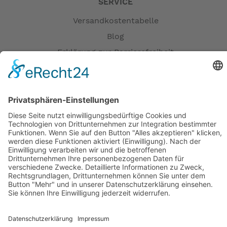
SERVICE
Versandkostentabelle
Blog
Erklärung zur Barrierefreiheit
Impressum
AGB
Versandpartner
Zahlung und Versand
Öffnungszeiten
Verfügbarkeit
Größenrechner (Umlaufmaß)
Datenschutz
Fernabsatz
Rücknahme (Zelte)
Widerrufsrecht