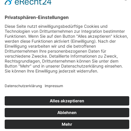
AGB
Versandpartner
Zahlung und Versand
Öffnungszeiten
Verfügbarkeit
Größenrechner (Umlaufmaß)
Datenschutz
Fernabsatz
Rücknahme (Zelte)
Widerrufsrecht
Widerrufsrecht bei Reparaturen
Kontakt
Ergänzende Allgemeine Geschäftsbedingungen zum
easyCredit-Ratenkauf