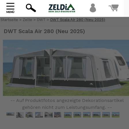
Startseite
>
Zelte
>
DWT
>
DWT Scala Air 280 (Neu 2025)
Bi
DWT Scala Air 280 (Neu 2025)
warte
-- Auf Produktfotos angezeigte Dekorationsartikel
gehören nicht zum Leistungsumfang. --