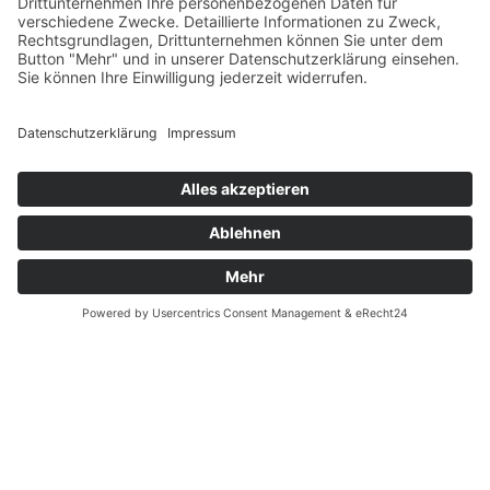
Datenschutz
Fernabsatz
Rücknahme (Zelte)
Widerrufsrecht
Widerrufsrecht bei Reparaturen
Kontakt
Ergänzende Allgemeine Geschäftsbedingungen zum
easyCredit-Ratenkauf
Garantiefall
Batterieverordnung
Vertrag widerrufen
© Kaniewski Handels GmbH & Co. KG, 2026 - Alle Rechte
vorbehalten.
Shopsystem:
WEBAN
OS
,
WEB
AN
UG