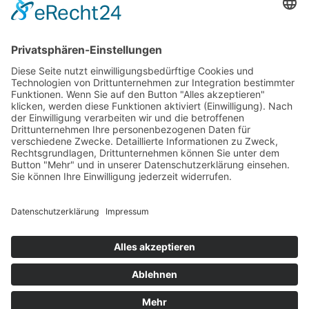
Impressum
AGB
Versandpartner
Zahlung und Versand
Öffnungszeiten
Verfügbarkeit
Größenrechner (Umlaufmaß)
Datenschutz
Fernabsatz
Rücknahme (Zelte)
Widerrufsrecht
Widerrufsrecht bei Reparaturen
Kontakt
Ergänzende Allgemeine Geschäftsbedingungen zum
easyCredit-Ratenkauf