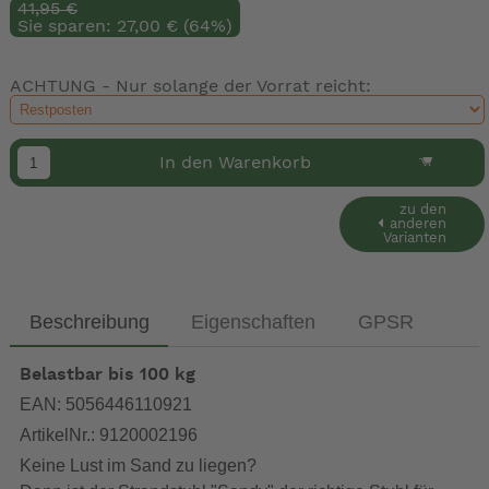
41,95 €
Sie sparen: 27,00 € (64%)
ACHTUNG - Nur solange der Vorrat reicht:
In den Warenkorb
zu den
anderen
Varianten
Beschreibung
Eigenschaften
GPSR
Belastbar bis 100 kg
EAN: 5056446110921
ArtikelNr.: 9120002196
Keine Lust im Sand zu liegen?