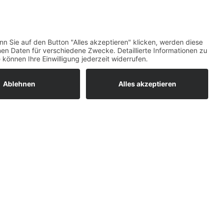
maß)
Top-Bewertungen
raturen
um easyCredit-