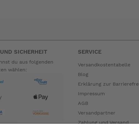
UND SICHERHEIT
SERVICE
en nicht zum Leistungsumfang. --
annst du aus folgenden
Versandkostentabelle
ten wählen:
Blog
Erklärung zur Barrierefre
Impressum
AGB
Versandpartner
Zahlung und Versand
Öffnungszeiten