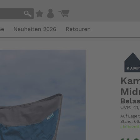
he
Neuheiten 2026
Retouren
Kam
Mid
Belas
UVP: 41
Auf Lager:
Stand: 06
Lieferzei