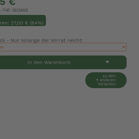
95 €
. zzgl.
Versand
ren: 27,00 € (64%)
 - Nur solange der Vorrat reicht:
In den Warenkorb
zu den
anderen
Varianten