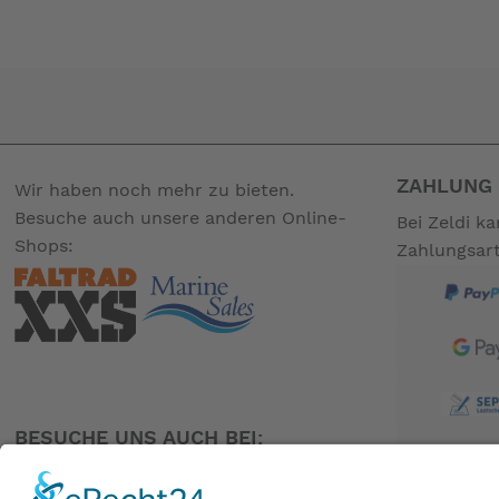
Größe Rückenlehne: 52 x 59,5 cm (B x H)
Belastbarkeit: 100 kg
Gewicht: 3 kg
inkl. Packtasche
ZAHLUNG 
Wir haben noch mehr zu bieten.
-- Auf Produktfotos angezeigte Dekorationsartikel gehör
Besuche auch unsere anderen Online-
Bei Zeldi k
Shops:
Zahlungsar
BESUCHE UNS AUCH BEI: