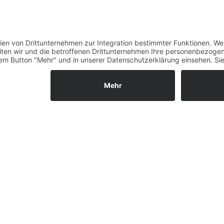
Verfügbarkeit
Größenrechner (Umlauf
Datenschutz
Fernabsatz
Rücknahme (Zelte)
Widerrufsrecht
Widerrufsrecht bei Repa
Kontakt
Ergänzende Allgemeine
Geschäftsbedingungen z
Ratenkauf
Garantiefall
Batterieverordnung