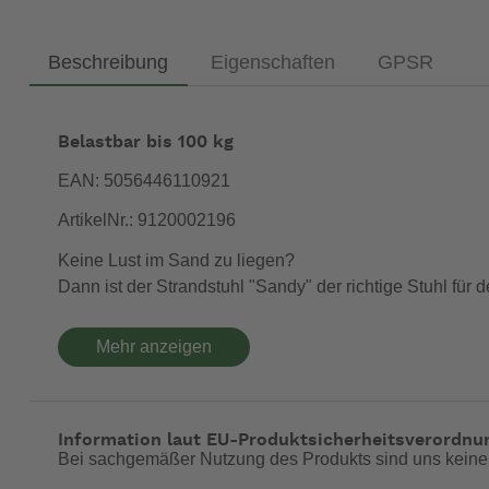
Beschreibung
Eigenschaften
GPSR
Belastbar bis 100 kg
EAN: 5056446110921
ArtikelNr.: 9120002196
Keine Lust im Sand zu liegen?
Dann ist der Strandstuhl "Sandy" der richtige Stuhl für 
Farbe: Midnight blau
Mehr anzeigen
Rahmen: Stahl
Material (Bezug) Polyester
Maße: 45 x 67 x 54 cm (T x H x B)
Information laut EU-Produktsicherheitsverordnu
Packmaß: 76 x 17 x 15 cm (T x H x B)
Bei sachgemäßer Nutzung des Produkts sind uns keine
Sitzgröße: 52 x 40 x 22 cm (B x T x H)