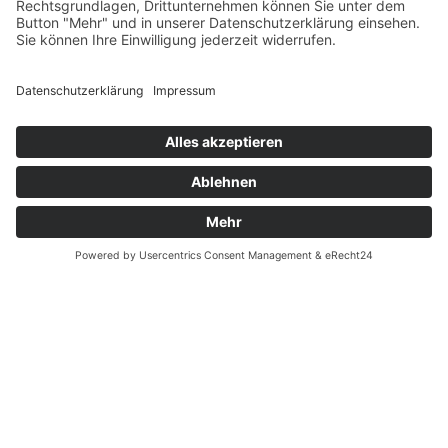
Datenschutz
Fernabsatz
Rücknahme (Zelte)
Widerrufsrecht
Widerrufsrecht bei Reparaturen
Kontakt
Ergänzende Allgemeine Geschäftsbedingungen zum
easyCredit-Ratenkauf
Garantiefall
Batterieverordnung
Vertrag widerrufen
© Kaniewski Handels GmbH & Co. KG, 2026 - Alle Rechte