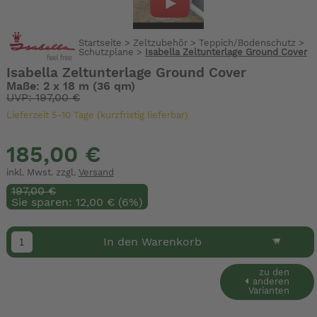
Startseite
>
Zeltzubehör
>
Teppich/Bodenschutz
>
Schutzplane
>
Isabella Zeltunterlage Ground Cover
Isabella Zeltunterlage Ground Cover
Maße: 2 x 18 m (36 qm)
UVP: 197,00 €
Lieferzeit 5-10 Tage (kurzfristig lieferbar)
185,00 €
inkl. Mwst. zzgl.
Versand
197,00 €
Sie sparen: 12,00 € (6%)
In den Warenkorb
zu den
anderen
Varianten