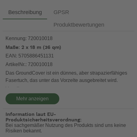
Beschreibung
GPSR
Produktbewertungen
Kennung: 720010018
Maße: 2 x 18 m (36 qm)
EAN: 5705886451131
ArtikelNr.: 720010018
Das GroundCover ist ein dünnes, aber strapazierfähiges
Fasertuch, das unter das Vorzelte ausgebreitet wird.
Vorteile:
Vermeidung von Erd- und Schmutzspritzern an der
Mehr anzeigen
Zeltwand bei schlechtem Wetter
Die Zeltschürze bleibt sauber und liegt nicht im
Information laut EU-
Schmutz
Produktsicherheitsverordnung:
Schnelles Trocknen für eine leichte Reinigung
Bei sachgemäßer Nutzung des Produkts sind uns keine
Risiken bekannt.
UV-beständig, wasser- und luftdurchlässig