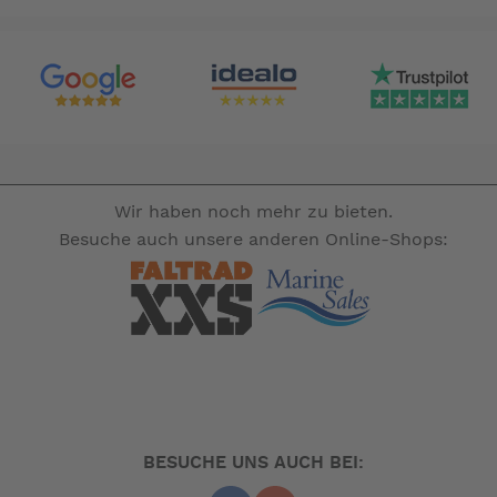
Leicht zu handhaben mit einem Gewicht von 2 kg
Geeignet für alle Vorzelte bis zu einer Tiefe von
maximal 3 m
Das GroundCover ist erhältlich auf der Rolle mit den
Maßen 2 m x 18 m (36 qm). Es sollte 20 cm größer sein
als die Bodenfläche des Zeltes und die Bahnen werden
leicht überlappend verlegt
-- Auf Produktfotos angezeigte Dekorationsartikel gehören
Wir haben noch mehr zu bieten.
nicht zum Leistungsumfang. --
Besuche auch unsere anderen Online-Shops:
BESUCHE UNS AUCH BEI: