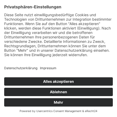
Zahlung und Versand
Öffnungszeiten
Verfügbarkeit
Größenrechner (Umlaufmaß)
Datenschutz
Fernabsatz
Rücknahme (Zelte)
Widerrufsrecht
Widerrufsrecht bei Reparaturen
Kontakt
Ergänzende Allgemeine Geschäftsbedingungen zum
easyCredit-Ratenkauf
Garantiefall
Batterieverordnung