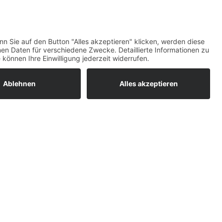
maß)
Top-Bewertungen
raturen
um easyCredit-