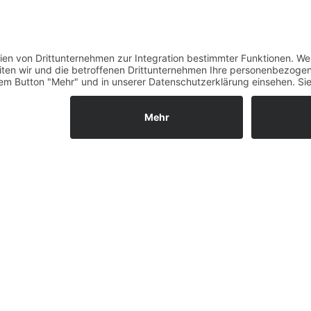
Verfügbarkeit
Größenrechner (Umlauf
Datenschutz
Fernabsatz
Rücknahme (Zelte)
Widerrufsrecht
Widerrufsrecht bei Repa
Kontakt
Ergänzende Allgemeine
Geschäftsbedingungen z
Ratenkauf
Garantiefall
Batterieverordnung