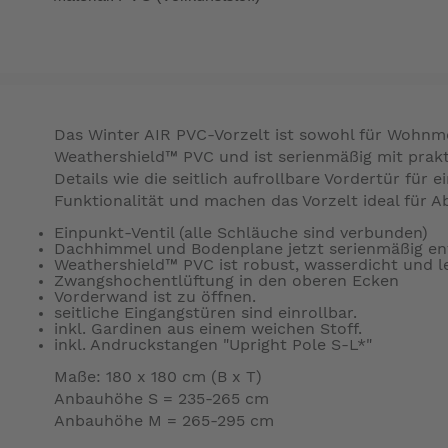
Das Winter AIR PVC-Vorzelt ist sowohl für Wohnm
Weathershield™ PVC und ist serienmäßig mit prak
Details wie die seitlich aufrollbare Vordertür fü
Funktionalität und machen das Vorzelt ideal für A
Einpunkt-Ventil (alle Schläuche sind verbunden)
Dachhimmel und Bodenplane jetzt serienmäßig en
Weathershield™ PVC ist robust, wasserdicht und le
Zwangshochentlüftung in den oberen Ecken
Vorderwand ist zu öffnen.
seitliche Eingangstüren sind einrollbar.
inkl. Gardinen aus einem weichen Stoff.
inkl. Andruckstangen "Upright Pole S-L*"
Maße: 180 x 180 cm (B x T)
Anbauhöhe S = 235-265 cm
Anbauhöhe M = 265-295 cm