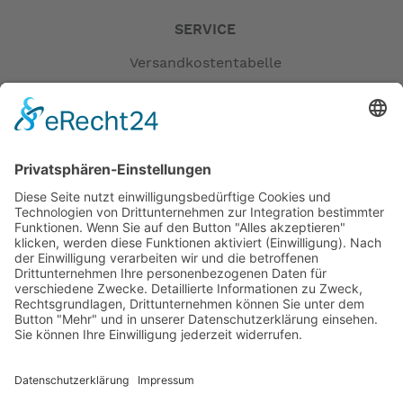
SERVICE
Versandkostentabelle
Blog
Erklärung zur Barrierefreiheit
Impressum
AGB
Versandpartner
Zahlung und Versand
Öffnungszeiten
Verfügbarkeit
Größenrechner (Umlaufmaß)
Datenschutz
Fernabsatz
Rücknahme (Zelte)