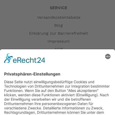
SERVICE
Versandkostentabelle
Blog
Erklärung zur Barrierefreiheit
Impressum
AGB
Versandpartner
Zahlung und Versand
Öffnungszeiten
Verfügbarkeit
Größenrechner (Umlaufmaß)
Datenschutz
Fernabsatz
Rücknahme (Zelte)