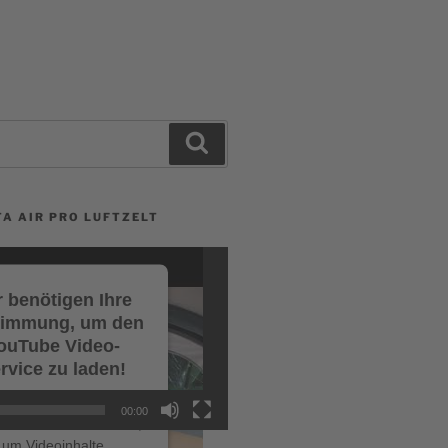
Search
A AIR PRO LUFTZELT
 benötigen Ihre
timmung, um den
ouTube Video-
rvice zu laden!
r verwenden einen
00:00
ce eines Drittanbieters,
um Videoinhalte