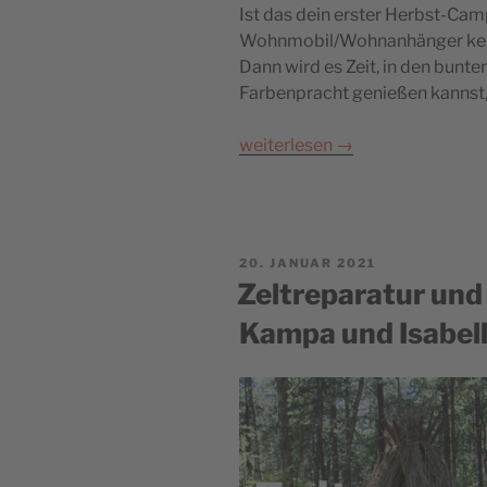
Ist das dein erster Herbst-Cam
Wohnmobil/Wohnanhänger kenn
Dann wird es Zeit, in den bunt
Farbenpracht genießen kannst
weiterlesen
→
POSTED
20. JANUAR 2021
ON
Zeltreparatur und
Kampa und Isabell