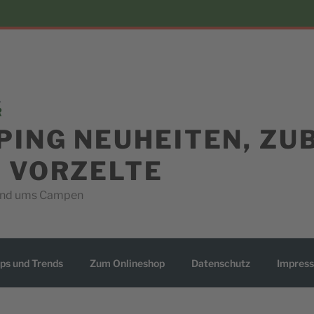
PING NEUHEITEN, ZU
D VORZELTE
rund ums Campen
ps und Trends
Zum Onlineshop
Datenschutz
Impres