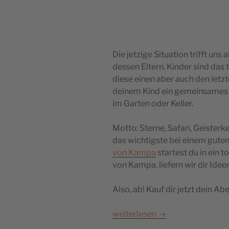
Die jetzige Situation trifft uns
dessen Eltern. Kinder sind das 
diese einen aber auch den letz
deinem Kind ein gemeinsames A
im Garten oder Keller.
Motto: Sterne, Safari, Geisterk
das wichtigste bei einem guten
von Kampa
startest du in ein 
von Kampa, liefern wir dir Ide
Also, ab! Kauf dir jetzt dein A
weiterlesen
→