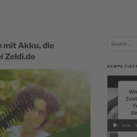
Search
 mit Akku, die
for:
i Zeldi.de
KAMPA FIEST
Video-
Player
Wir
Zus
Y
Se
Wi
00:00
Servi