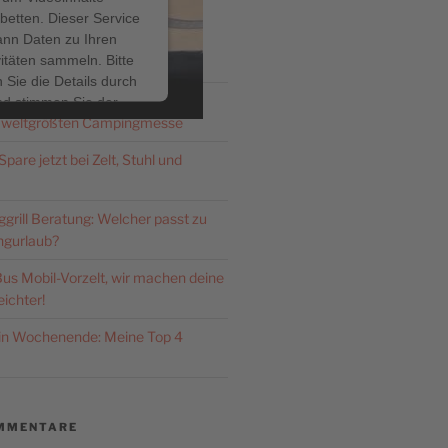
betten. Dieser Service
ann Daten zu Ihren
ITRÄGE
vitäten sammeln. Bitte
 Sie die Details durch
Düsseldorf 2026: Zeldi.de – dein
nd stimmen Sie der
 weltgrößten Campingmesse
ng des Service zu, um
ses Video anzusehen.
pare jetzt bei Zelt, Stuhl und
hr Informationen
rill Beratung: Welcher passt zu
gurlaub?
Akzeptieren
us Mobil-Vorzelt, wir machen deine
ered by
Usercentrics
ichter!
nsent Management
latform
&
eRecht24
ein Wochenende: Meine Top 4
MMENTARE