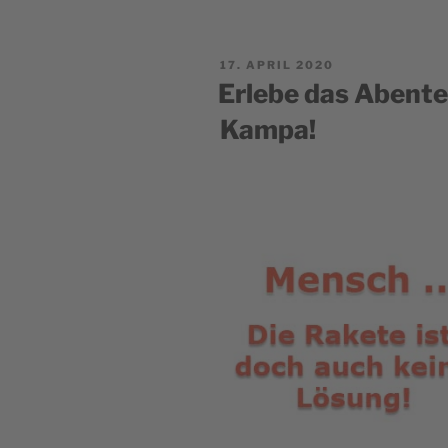
POSTED
17. APRIL 2020
ON
Erlebe das Abente
Kampa!