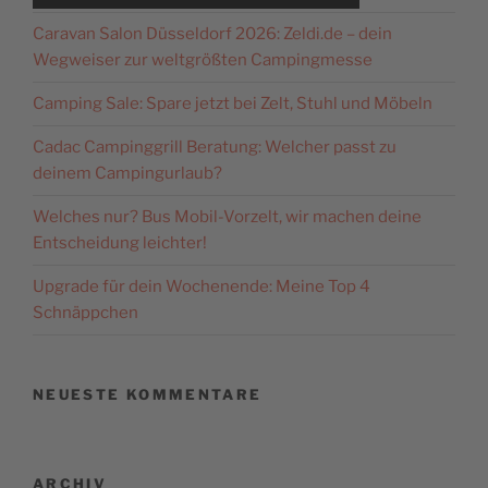
Nutzung des Service zu, um
Caravan Salon Düsseldorf 2026: Zeldi.de – dein
dieses Video anzusehen.
Wegweiser zur weltgrößten Campingmesse
Mehr Informationen
Camping Sale: Spare jetzt bei Zelt, Stuhl und Möbeln
Cadac Campinggrill Beratung: Welcher passt zu
Akzeptieren
deinem Campingurlaub?
powered by
Usercentrics
Welches nur? Bus Mobil-Vorzelt, wir machen deine
Consent Management
Platform
&
eRecht24
Entscheidung leichter!
Upgrade für dein Wochenende: Meine Top 4
Schnäppchen
NEUESTE KOMMENTARE
ARCHIV