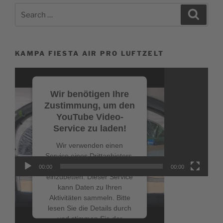
Search
Search
for:
KAMPA FIESTA AIR PRO LUFTZELT
Video-
Player
Wir benötigen Ihre
Zustimmung, um den
YouTube Video-
Service zu laden!
Wir verwenden einen
Service eines Drittanbieters,
um Videoinhalte
00:00
00:00
einzubetten. Dieser Service
kann Daten zu Ihren
Aktivitäten sammeln. Bitte
lesen Sie die Details durch
NEUESTE BEITRÄGE
und stimmen Sie der