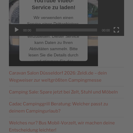
YouTube Video-
Service zu laden!
Wir verwenden einen
Service eines Drittanbieters,
um Videoinhalte
00:00
00:00
einzubetten. Dieser Service
kann Daten zu Ihren
Aktivitäten sammeln. Bitte
lesen Sie die Details durch
NEUESTE BEITRÄGE
und stimmen Sie der
Nutzung des Service zu, um
Caravan Salon Düsseldorf 2026: Zeldi.de – dein
dieses Video anzusehen.
Wegweiser zur weltgrößten Campingmesse
Mehr Informationen
Camping Sale: Spare jetzt bei Zelt, Stuhl und Möbeln
Cadac Campinggrill Beratung: Welcher passt zu
Akzeptieren
deinem Campingurlaub?
powered by
Usercentrics
Welches nur? Bus Mobil-Vorzelt, wir machen deine
Consent Management
Platform
&
eRecht24
Entscheidung leichter!