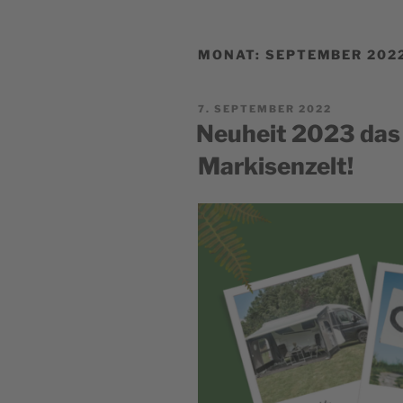
MONAT:
SEPTEMBER 202
POSTED
7. SEPTEMBER 2022
ON
Neuheit 2023 das 
Markisenzelt!