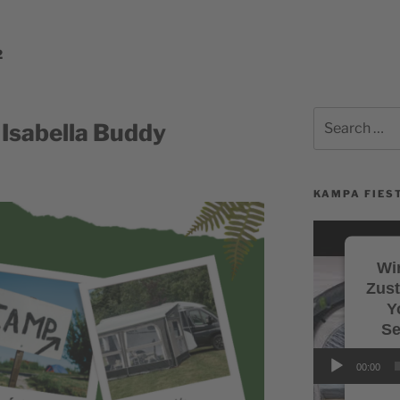
2
Search
Isabella Buddy
for:
KAMPA FIEST
Video-
Player
Wir
Zus
Y
Se
Wi
00:00
Servi