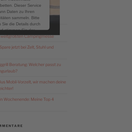
betten. Dieser Service
ann Daten zu Ihren
ITRÄGE
vitäten sammeln. Bitte
 Sie die Details durch
Düsseldorf 2026: Zeldi.de – dein
nd stimmen Sie der
 weltgrößten Campingmesse
ng des Service zu, um
ses Video anzusehen.
pare jetzt bei Zelt, Stuhl und
hr Informationen
rill Beratung: Welcher passt zu
gurlaub?
Akzeptieren
us Mobil-Vorzelt, wir machen deine
ered by
Usercentrics
ichter!
nsent Management
latform
&
eRecht24
ein Wochenende: Meine Top 4
MMENTARE