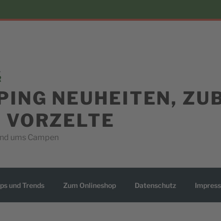
PING NEUHEITEN, ZU
D VORZELTE
rund ums Campen
ps und Trends
Zum Onlineshop
Datenschutz
Impres