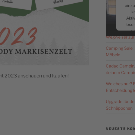
einzu
k
Facebook
NEUESTE BE
Akti
lesen
Caravan Salon 
u
Wegweiser zur
Nutzu
die
Camping Sale: S
Möbeln
Me
Cadac Campingg
deinem Campin
it 2023 anschauen und kaufen!
Welches nur? B
pow
Entscheidung le
Co
P
Upgrade für d
Schnäppchen
NEUESTE KO