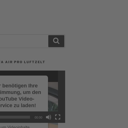
Search
A AIR PRO LUFTZELT
 benötigen Ihre
timmung, um den
ouTube Video-
rvice zu laden!
r verwenden einen
00:00
ce eines Drittanbieters,
um Videoinhalte