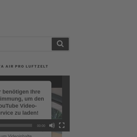
Search
A AIR PRO LUFTZELT
 benötigen Ihre
timmung, um den
ouTube Video-
rvice zu laden!
r verwenden einen
00:00
ce eines Drittanbieters,
um Videoinhalte