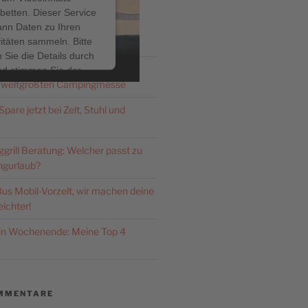
betten. Dieser Service
ann Daten zu Ihren
ITRÄGE
vitäten sammeln. Bitte
 Sie die Details durch
Düsseldorf 2026: Zeldi.de – dein
nd stimmen Sie der
 weltgrößten Campingmesse
ng des Service zu, um
ses Video anzusehen.
pare jetzt bei Zelt, Stuhl und
hr Informationen
rill Beratung: Welcher passt zu
gurlaub?
Akzeptieren
us Mobil-Vorzelt, wir machen deine
ered by
Usercentrics
ichter!
nsent Management
latform
&
eRecht24
ein Wochenende: Meine Top 4
MMENTARE