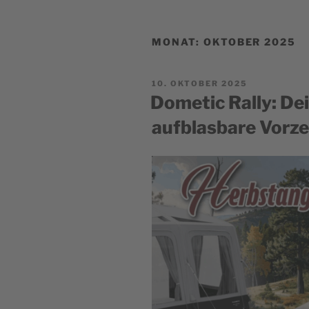
MONAT:
OKTOBER 2025
POSTED
10. OKTOBER 2025
ON
Dometic Rally: De
aufblasbare Vorze