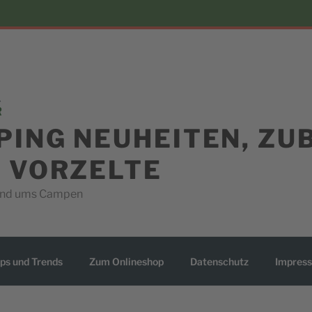
PING NEUHEITEN, ZU
D VORZELTE
rund ums Campen
ps und Trends
Zum Onlineshop
Datenschutz
Impres