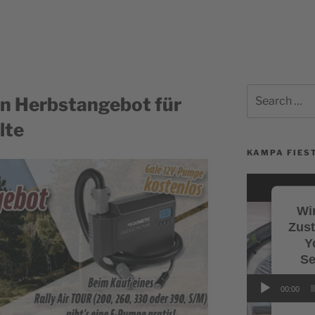
Search
in Herbstangebot für
for:
lte
KAMPA FIEST
Video-
Player
Wir
Zus
Y
Se
Wi
00:00
Servi