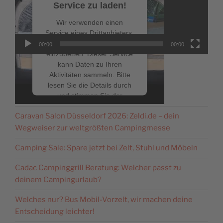
Service zu laden!
Wir verwenden einen
Service eines Drittanbieters,
um Videoinhalte
00:00
00:00
einzubetten. Dieser Service
kann Daten zu Ihren
Aktivitäten sammeln. Bitte
lesen Sie die Details durch
NEUESTE BEITRÄGE
und stimmen Sie der
Nutzung des Service zu, um
Caravan Salon Düsseldorf 2026: Zeldi.de – dein
dieses Video anzusehen.
Wegweiser zur weltgrößten Campingmesse
Mehr Informationen
Camping Sale: Spare jetzt bei Zelt, Stuhl und Möbeln
Cadac Campinggrill Beratung: Welcher passt zu
Akzeptieren
deinem Campingurlaub?
powered by
Usercentrics
Welches nur? Bus Mobil-Vorzelt, wir machen deine
Consent Management
Platform
&
eRecht24
Entscheidung leichter!