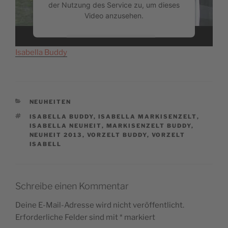
der Nutzung des Service zu, um dieses
Video anzusehen.
Mehr Informationen
Isabella Buddy
Akzeptieren
powered by
Usercentrics Consent
Management Platform
&
eRecht24
CATEGORIES
NEUHEITEN
TAGS
ISABELLA BUDDY
,
ISABELLA MARKISENZELT
,
ISABELLA NEUHEIT
,
MARKISENZELT BUDDY
,
NEUHEIT 2013
,
VORZELT BUDDY
,
VORZELT
ISABELL
Schreibe einen Kommentar
Deine E-Mail-Adresse wird nicht veröffentlicht.
Erforderliche Felder sind mit
*
markiert