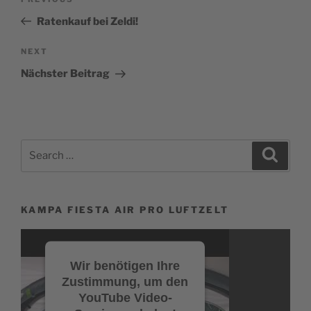
Previous
Post
Ratenkauf bei Zeldi!
Next
NEXT
Post
Nächster Beitrag
Search
Search
for:
KAMPA FIESTA AIR PRO LUFTZELT
Video-
Player
Wir benötigen Ihre
Zustimmung, um den
YouTube Video-