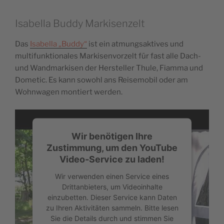
Akzeptieren
Isabella Buddy Markisenzelt
powered by
Usercentrics Consent
Management Platform
&
eRecht24
Das
Isabella „Buddy“
ist ein atmungsaktives und
multifunktionales Markisenvorzelt für fast alle Dach-
und Wandmarkisen der Hersteller Thule, Fiamma und
Dometic. Es kann sowohl ans Reisemobil oder am
Wohnwagen montiert werden.
Wir benötigen Ihre
Zustimmung, um den YouTube
Video-Service zu laden!
Wir verwenden einen Service eines
Drittanbieters, um Videoinhalte
einzubetten. Dieser Service kann Daten
zu Ihren Aktivitäten sammeln. Bitte lesen
Sie die Details durch und stimmen Sie