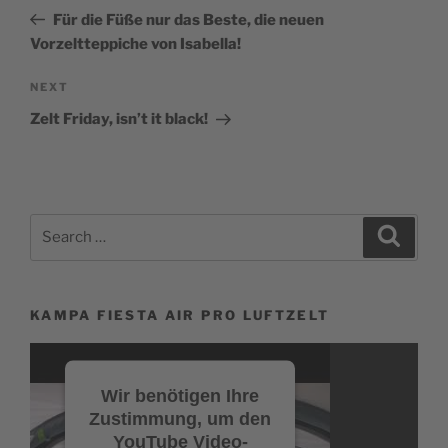
Post
Für die Füße nur das Beste, die neuen
Vorzeltteppiche von Isabella!
Next
NEXT
Post
Zelt Friday, isn’t it black!
Search
Search
for:
KAMPA FIESTA AIR PRO LUFTZELT
Video-
Player
Wir benötigen Ihre
Zustimmung, um den
YouTube Video-