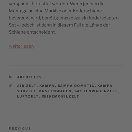
verspannt-befestigt werden. Wenn jedoch die
Montage an eine Markise oder Kederschiene
bevorzugt wird, benötigt man dazu ein Kederadapter-
Set – jedoch ist dann in diesem Fall die Länge der
Schiene entscheident.
weiterlesen
CATEGORIES
AKTUELLES
TAGS
AIR ZELT
,
KAMPA
,
KAMPA DOMETIC
,
KAMPA
VORZELT
,
KASTENWAGEN
,
KASTENWAGENZELT
,
LUFTZELT
,
REISEMOBILZELT
Beitragsnavigation
Previous
PREVIOUS