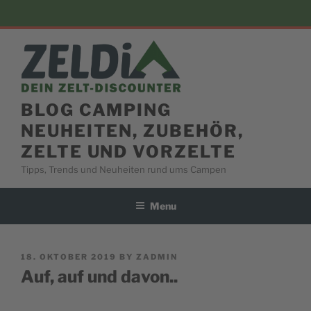
Skip
to
content
BLOG CAMPING
NEUHEITEN, ZUBEHÖR,
ZELTE UND VORZELTE
Tipps, Trends und Neuheiten rund ums Campen
Menu
POSTED
18. OKTOBER 2019
BY
ZADMIN
ON
Auf, auf und davon..