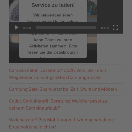
Service zu laden!
Wir verwenden einen
Service eines Drittanbieters,
um Videoinhalte
00:00
00:00
einzubetten. Dieser Service
kann Daten zu Ihren
Aktivitäten sammeln. Bitte
lesen Sie die Details durch
NEUESTE BEITRÄGE
und stimmen Sie der
Nutzung des Service zu, um
Caravan Salon Düsseldorf 2026: Zeldi.de – dein
dieses Video anzusehen.
Wegweiser zur weltgrößten Campingmesse
Mehr Informationen
Camping Sale: Spare jetzt bei Zelt, Stuhl und Möbeln
Cadac Campinggrill Beratung: Welcher passt zu
Akzeptieren
deinem Campingurlaub?
powered by
Usercentrics
Welches nur? Bus Mobil-Vorzelt, wir machen deine
Consent Management
Platform
&
eRecht24
Entscheidung leichter!