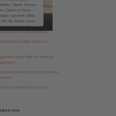
betten. Dieser Service
ann Daten zu Ihren
ITRÄGE
vitäten sammeln. Bitte
 Sie die Details durch
Düsseldorf 2026: Zeldi.de – dein
nd stimmen Sie der
 weltgrößten Campingmesse
ng des Service zu, um
ses Video anzusehen.
pare jetzt bei Zelt, Stuhl und
hr Informationen
rill Beratung: Welcher passt zu
gurlaub?
Akzeptieren
us Mobil-Vorzelt, wir machen deine
ered by
Usercentrics
ichter!
nsent Management
latform
&
eRecht24
ein Wochenende: Meine Top 4
MMENTARE