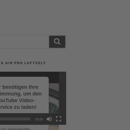
Search
A AIR PRO LUFTZELT
 benötigen Ihre
timmung, um den
ouTube Video-
rvice zu laden!
r verwenden einen
00:00
ce eines Drittanbieters,
um Videoinhalte