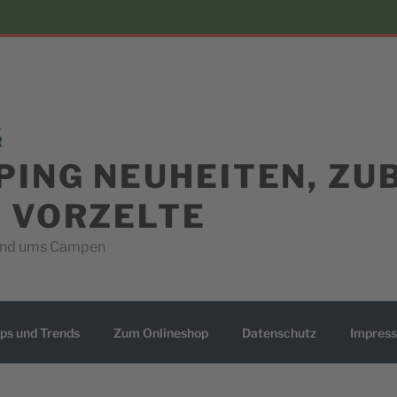
PING NEUHEITEN, ZU
D VORZELTE
rund ums Campen
ps und Trends
Zum Onlineshop
Datenschutz
Impres