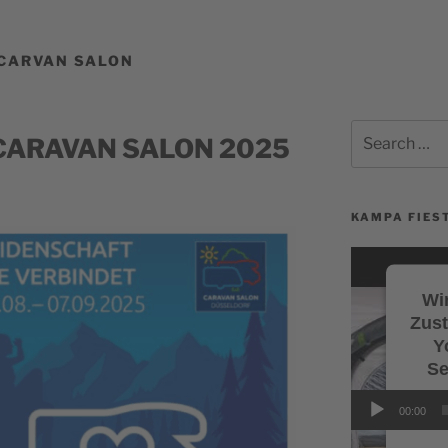
 CARVAN SALON
Search
em CARAVAN SALON 2025
for:
KAMPA FIEST
Video-
Player
Wir
Zus
Y
Se
Wi
00:00
Servi