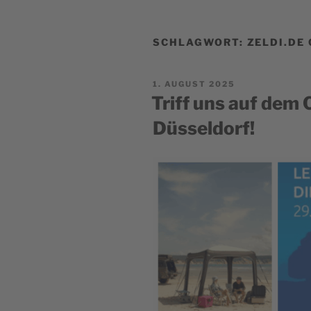
SCHLAGWORT:
ZELDI.DE
POSTED
1. AUGUST 2025
ON
Triff uns auf d
Düsseldorf!