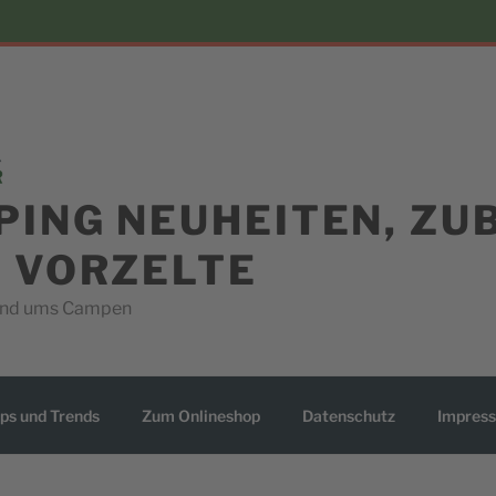
PING NEUHEITEN, ZU
D VORZELTE
rund ums Campen
ps und Trends
Zum Onlineshop
Datenschutz
Impres