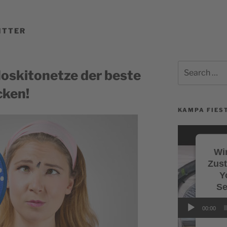
ITTER
Search
skitonetze der beste
for:
cken!
KAMPA FIEST
Video-
Player
Wir
Zus
Y
Se
Wi
00:00
Servi