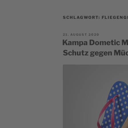
SCHLAGWORT:
FLIEGENG
POSTED
21. AUGUST 2020
ON
Kampa Dometic Mo
Schutz gegen Mü