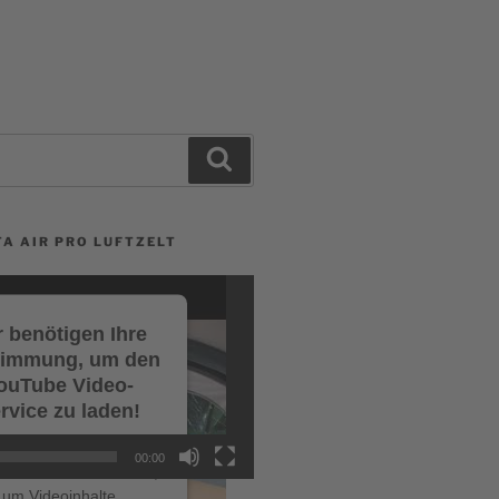
Search
A AIR PRO LUFTZELT
 benötigen Ihre
timmung, um den
ouTube Video-
rvice zu laden!
r verwenden einen
00:00
ce eines Drittanbieters,
um Videoinhalte