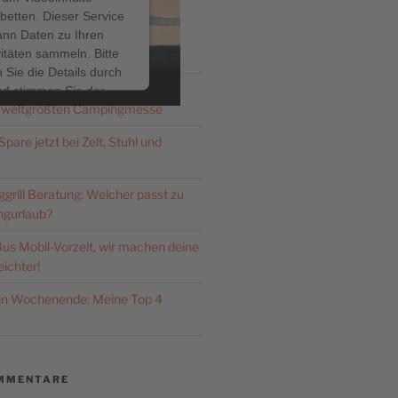
betten. Dieser Service
ann Daten zu Ihren
ITRÄGE
vitäten sammeln. Bitte
 Sie die Details durch
Düsseldorf 2026: Zeldi.de – dein
nd stimmen Sie der
 weltgrößten Campingmesse
ng des Service zu, um
ses Video anzusehen.
pare jetzt bei Zelt, Stuhl und
hr Informationen
rill Beratung: Welcher passt zu
gurlaub?
Akzeptieren
us Mobil-Vorzelt, wir machen deine
ered by
Usercentrics
ichter!
nsent Management
latform
&
eRecht24
ein Wochenende: Meine Top 4
MMENTARE