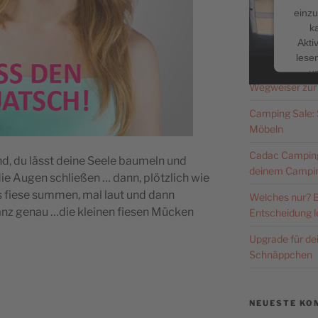
einzu
k
Facebook
NEUESTE BE
Akti
lesen
Caravan Salon 
u
Wegweiser zur
Nutzu
die
Camping Sale: S
Möbeln
Me
Cadac Campingg
, du lässt deine Seele baumeln und
deinem Campin
die Augen schließen … dann, plötzlich wie
es fiese summen, mal laut und dann
Welches nur? B
pow
anz genau …die kleinen fiesen Mücken
Entscheidung le
Co
P
Upgrade für d
Schnäppchen
NEUESTE KO