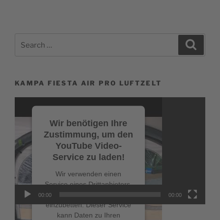
Search
Search
for:
KAMPA FIESTA AIR PRO LUFTZELT
Video-
Player
Wir benötigen Ihre
Zustimmung, um den
YouTube Video-
Service zu laden!
Wir verwenden einen
Service eines Drittanbieters,
um Videoinhalte
00:00
00:00
einzubetten. Dieser Service
kann Daten zu Ihren