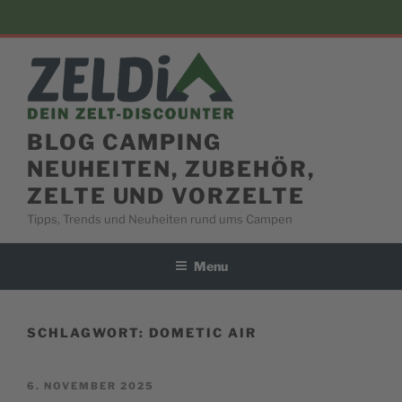
Skip
to
content
BLOG CAMPING
NEUHEITEN, ZUBEHÖR,
ZELTE UND VORZELTE
Tipps, Trends und Neuheiten rund ums Campen
Menu
SCHLAGWORT:
DOMETIC AIR
POSTED
6. NOVEMBER 2025
ON