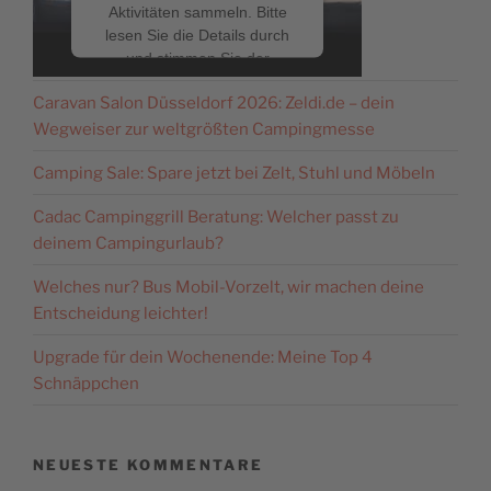
Aktivitäten sammeln. Bitte
lesen Sie die Details durch
NEUESTE BEITRÄGE
und stimmen Sie der
Nutzung des Service zu, um
Caravan Salon Düsseldorf 2026: Zeldi.de – dein
dieses Video anzusehen.
Wegweiser zur weltgrößten Campingmesse
Mehr Informationen
Camping Sale: Spare jetzt bei Zelt, Stuhl und Möbeln
Cadac Campinggrill Beratung: Welcher passt zu
Akzeptieren
deinem Campingurlaub?
powered by
Usercentrics
Welches nur? Bus Mobil-Vorzelt, wir machen deine
Consent Management
Platform
&
eRecht24
Entscheidung leichter!
Upgrade für dein Wochenende: Meine Top 4
Schnäppchen
NEUESTE KOMMENTARE