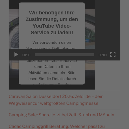
Video-
Player
Wir benötigen Ihre
Zustimmung, um den
YouTube Video-
Service zu laden!
Wir verwenden einen
Service eines Drittanbieters,
um Videoinhalte
00:00
00:00
einzubetten. Dieser Service
kann Daten zu Ihren
Aktivitäten sammeln. Bitte
lesen Sie die Details durch
NEUESTE BEITRÄGE
und stimmen Sie der
Nutzung des Service zu, um
Caravan Salon Düsseldorf 2026: Zeldi.de – dein
dieses Video anzusehen.
Wegweiser zur weltgrößten Campingmesse
Mehr Informationen
Camping Sale: Spare jetzt bei Zelt, Stuhl und Möbeln
Cadac Campinggrill Beratung: Welcher passt zu
Akzeptieren