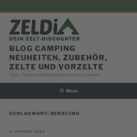
Skip
to
content
BLOG CAMPING
NEUHEITEN, ZUBEHÖR,
ZELTE UND VORZELTE
Tipps, Trends und Neuheiten rund ums Campen
Menu
SCHLAGWORT:
BERATUNG
POSTED
4. JANUAR 2024
ON