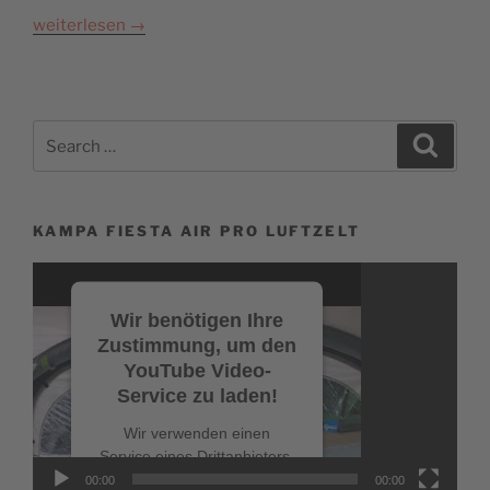
weiterlesen
→
Search
Search
for:
KAMPA FIESTA AIR PRO LUFTZELT
Video-
Player
Wir benötigen Ihre
Zustimmung, um den
YouTube Video-
Service zu laden!
Wir verwenden einen
Service eines Drittanbieters,
um Videoinhalte
00:00
00:00