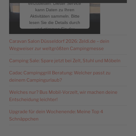
einzubetten. Dieser Service
kann Daten zu Ihren
Aktivitäten sammeln. Bitte
lesen Sie die Details durch
NEUESTE BEITRÄGE
und stimmen Sie der
Nutzung des Service zu, um
Caravan Salon Düsseldorf 2026: Zeldi.de – dein
dieses Video anzusehen.
Wegweiser zur weltgrößten Campingmesse
Mehr Informationen
Camping Sale: Spare jetzt bei Zelt, Stuhl und Möbeln
Cadac Campinggrill Beratung: Welcher passt zu
Akzeptieren
deinem Campingurlaub?
powered by
Usercentrics
Welches nur? Bus Mobil-Vorzelt, wir machen deine
Consent Management
Platform
&
eRecht24
Entscheidung leichter!
Upgrade für dein Wochenende: Meine Top 4
Schnäppchen