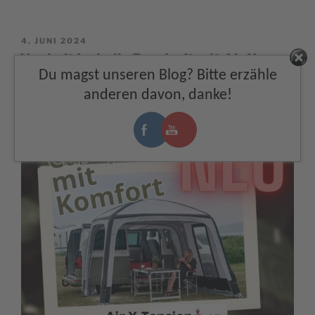
POSTED
4. JUNI 2024
ON
Neuheit Isabella Bus-Luftzelt Air X-
Facebook
Du magst unseren Blog? Bitte erzähle
Tension
anderen davon, danke!