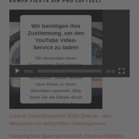
KAMPA FIESTA AIR PRO LUFTZELT
Video-
Player
Wir benötigen Ihre
Zustimmung, um den
YouTube Video-
Service zu laden!
Wir verwenden einen
Service eines Drittanbieters,
um Videoinhalte
00:00
00:00
einzubetten. Dieser Service
kann Daten zu Ihren
Aktivitäten sammeln. Bitte
lesen Sie die Details durch
NEUESTE BEITRÄGE
und stimmen Sie der
Nutzung des Service zu, um
Caravan Salon Düsseldorf 2026: Zeldi.de – dein
dieses Video anzusehen.
Wegweiser zur weltgrößten Campingmesse
Mehr Informationen
Camping Sale: Spare jetzt bei Zelt, Stuhl und Möbeln