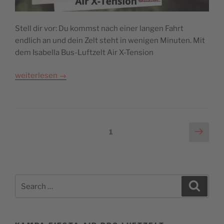
Stell dir vor: Du kommst nach einer langen Fahrt
endlich an und dein Zelt steht in wenigen Minuten. Mit
dem Isabella Bus-Luftzelt Air X-Tension
weiterlesen
→
Seitennummerierung
Next
Page
1
page
der
Beiträge
Search
Search
for: