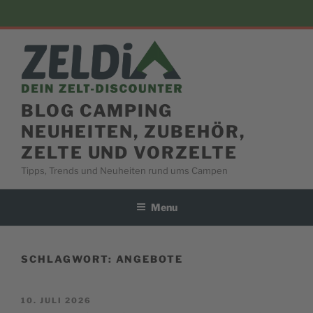
Skip
to
content
BLOG CAMPING
NEUHEITEN, ZUBEHÖR,
ZELTE UND VORZELTE
Tipps, Trends und Neuheiten rund ums Campen
Menu
SCHLAGWORT:
ANGEBOTE
POSTED
10. JULI 2026
ON