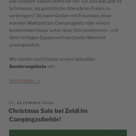
Die Outdoor-Saison steht vor der Tür und was gibt es
Schöneres, als gemütliche Abende im Freien zu
verbringen? Ob beim Grillen mit Freunden, einer
warmen Mahlzeit am Campingplatz oder einem
knisternden Feuer unter dem Sternenhimmel – mit
dem richtigen Equipment wird jeder Moment
unvergesslich.
Wir stellen euch heute unsere aktuellen
Sonderangebote
vor:
weiterlesen
→
POSTED
17. DEZEMBER 2024
ON
Christmas Sale bei Zeldi im
Campingzubehör!