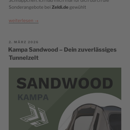
Schnäppchen. Ich hab mich mal für dich durch die
Sonderangebote bei
Zeldi.de
gewühlt
weiterlesen
→
POSTED
2. MÄRZ 2026
ON
Kampa Sandwood – Dein zuverlässiges
Tunnelzelt