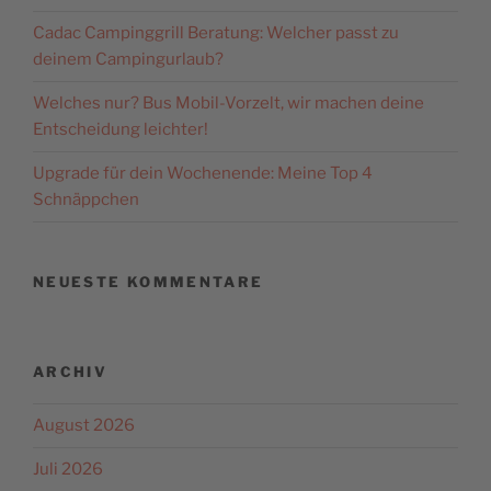
Cadac Campinggrill Beratung: Welcher passt zu
Akzeptieren
deinem Campingurlaub?
powered by
Usercentrics
Welches nur? Bus Mobil-Vorzelt, wir machen deine
Consent Management
Platform
&
eRecht24
Entscheidung leichter!
Upgrade für dein Wochenende: Meine Top 4
Schnäppchen
NEUESTE KOMMENTARE
ARCHIV
August 2026
Juli 2026