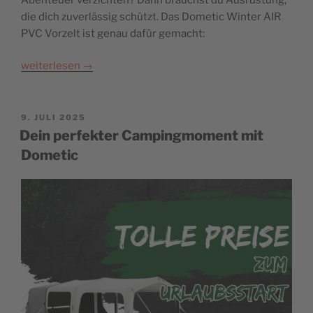
die dich zuverlässig schützt. Das Dometic Winter AIR
PVC Vorzelt ist genau dafür gemacht:
weiterlesen
→
POSTED
9. JULI 2025
ON
Dein perfekter Campingmoment mit
Dometic