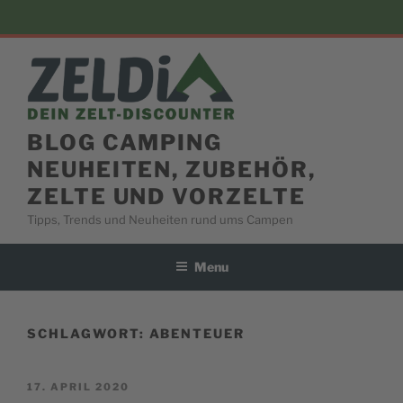
Skip
to
content
BLOG CAMPING
NEUHEITEN, ZUBEHÖR,
ZELTE UND VORZELTE
Tipps, Trends und Neuheiten rund ums Campen
Menu
SCHLAGWORT:
ABENTEUER
POSTED
17. APRIL 2020
ON