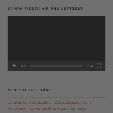
KAMPA FIESTA AIR PRO LUFTZELT
Video-
Player
00:00
01:41
NEUESTE BEITRÄGE
Caravan Salon Düsseldorf 2026: Zeldi.de – dein
Wegweiser zur weltgrößten Campingmesse