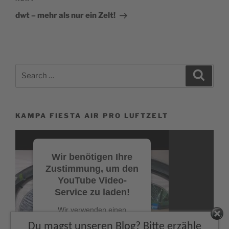
Next
Post
dwt – mehr als nur ein Zelt!
Search
Search
for:
KAMPA FIESTA AIR PRO LUFTZELT
Video-
Player
Wir benötigen Ihre
Zustimmung, um den
YouTube Video-
Service zu laden!
Wir verwenden einen
Service eines Drittanbieters,
Facebook
Du magst unseren Blog? Bitte erzähle