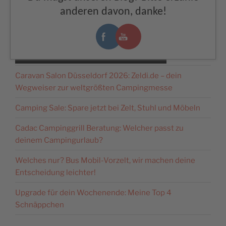
um Videoinhalte
00:00
00:00
anderen davon, danke!
einzubetten. Dieser Service
kann Daten zu Ihren
Aktivitäten sammeln. Bitte
lesen Sie die Details durch
NEUESTE BEITRÄGE
und stimmen Sie der
Nutzung des Service zu, um
Caravan Salon Düsseldorf 2026: Zeldi.de – dein
dieses Video anzusehen.
Wegweiser zur weltgrößten Campingmesse
Mehr Informationen
Camping Sale: Spare jetzt bei Zelt, Stuhl und Möbeln
Cadac Campinggrill Beratung: Welcher passt zu
Akzeptieren
deinem Campingurlaub?
powered by
Usercentrics
Welches nur? Bus Mobil-Vorzelt, wir machen deine
Consent Management
Platform
&
eRecht24
Entscheidung leichter!
Upgrade für dein Wochenende: Meine Top 4
Schnäppchen