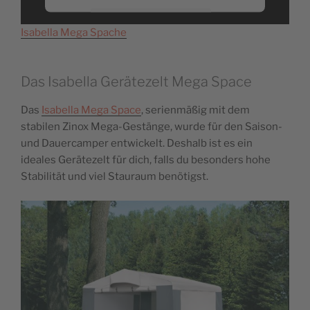
Mehr Informationen
Isabella Mega Spache
Akzeptieren
Das Isabella Gerätezelt Mega Space
powered by
Usercentrics Consent
Management Platform
&
eRecht24
Das
Isabella Mega Space
, serienmäßig mit dem
stabilen Zinox Mega-Gestänge, wurde für den Saison-
und Dauercamper entwickelt. Deshalb ist es ein
ideales Gerätezelt für dich, falls du besonders hohe
Stabilität und viel Stauraum benötigst.