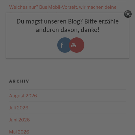
powered by
Usercentrics
Welches nur? Bus Mobil-Vorzelt, wir machen deine
Consent Management
Platform
&
eRecht24
Entscheidung leichter!
Facebook
Du magst unseren Blog? Bitte erzähle
Upgrade für dein Wochenende: Meine Top 4
anderen davon, danke!
Schnäppchen
NEUESTE KOMMENTARE
ARCHIV
August 2026
Juli 2026
Juni 2026
Mai 2026