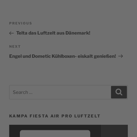
Beitragsnavigation
Previous
PREVIOUS
Post
Telta das Luftzelt aus Dänemark!
Next
NEXT
Post
Engel und Dometic Kühlboxen- eiskalt genießen!
Search
Search
for:
KAMPA FIESTA AIR PRO LUFTZELT
Video-
Player