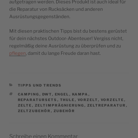
aufgetragen werden. Dieses Produkt ist auch ideal für
die Reparatur von Rucksäcken und anderen
Ausrüstungsgegenständen.
Mit diesen praktischen Tipps bist du bestens gerüstet
für dein nächstes Outdoor-Abenteuer! Vergiss nicht,
regelmäßig deine Ausrüstung zu überprüfen und zu
pflegen
, damit du lange Freude daran hast.
CATEGORIES
TIPPS UND TRENDS
TAGS
CAMPING
,
DWT
,
ENGEL
,
KAMPA
,
REPARATURSETS
,
THULE
,
VORZELT
,
VORZELTE
,
ZELTE
,
ZELTIMPRÄGNIERUNG
,
ZELTREPARATUR
,
ZELTZUBEHÖR
,
ZUBEHÖR
Schreibe einen Kommentar