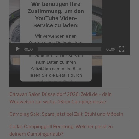
Wir benötigen Ihre
Zustimmung, um den
YouTube Video-
Service zu laden!
Wir verwenden einen
Service eines Drittanbieters,
um Videoinhalte
00:00
00:00
einzubetten. Dieser Service
kann Daten zu Ihren
Aktivitäten sammeln. Bitte
lesen Sie die Details durch
NEUESTE BEITRÄGE
und stimmen Sie der
Nutzung des Service zu, um
Caravan Salon Düsseldorf 2026: Zeldi.de – dein
dieses Video anzusehen.
Wegweiser zur weltgrößten Campingmesse
Mehr Informationen
Camping Sale: Spare jetzt bei Zelt, Stuhl und Möbeln
Cadac Campinggrill Beratung: Welcher passt zu
Akzeptieren
deinem Campingurlaub?